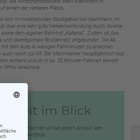
kar. Als Wirtschaftsstandort steht Mannheim in
auf einem der vorderen Plätze.
det sich im nordöstlichen Stadtgebiet von Mannheim, im
ügt über eine sehr gute Verkehrsanbindung durch diverse
 sowie dem eigenen Bahnhof „Käfertal“. Zudem ist das
le und überregionale Straßennetz angebunden. Die A6
8 mit dem Auto in wenigen Fahrminuten zu erreichen.
auch rasch zur A5. Der Mannheimer Hauptbahnhof liegt
ort entfernt und ist in ca. 20 Minuten Fahrzeit sowohl
m ÖPNV erreichbar.
igkeit im Blick
bilie ist, betrachten wir bei jedem Ankauf sehr
fortlaufend im Blick.