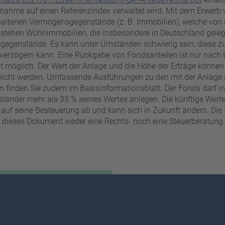
gnahme auf einen Referenzindex verwaltet wird. Mit dem Erwerb 
altenen Vermögensgegenstände (z. B. Immobilien), welche von
tehen Wohnimmobilien, die insbesondere in Deutschland gelegen
sgegenstände. Es kann unter Umständen schwierig sein, diese 
 verzögern kann. Eine Rückgabe von Fondsanteilen ist nur nach
möglich. Der Wert der Anlage und die Höhe der Erträge können s
erreicht werden. Umfassende Ausführungen zu den mit der Anlage
en finden Sie zudem im Basisinformationsblatt. Der Fonds darf 
länder mehr als 35 % seines Wertes anlegen. Die künftige Wer
 auf seine Besteuerung ab und kann sich in Zukunft ändern. Die
s dieses Dokument weder eine Rechts- noch eine Steuerberatung da