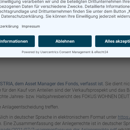
.
mehr erfahren
USTRIA, dem Asset Manager des Fonds, verfasst ist.
Sie dient ni
 für den Kauf von Anteilen sind der Verkaufsprospekt und das Bas
ntlichte Jahres- bzw. Halbjahresbericht des FOKUS WOHNEN DE
ge Anlageentscheidung treffen.
ich in deutscher Sprache in elektronischem Format unter
https
ch. Eine Zusammenfassung der Anlegerrechte ist in deutscher Sp
uploads/2021/07/Zusammenfassung-der-Anlegerrechte.pdf
erhält