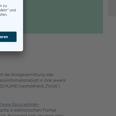
cht der Anlagevermittlung oder
isinformationsblatt in ihrer jeweils
UTSCHLAND (nachstehend „Fonds“).
://www.fokus-wohnen-
rache in elektronischem Format
lich. Es handelt sich um einen aktiv