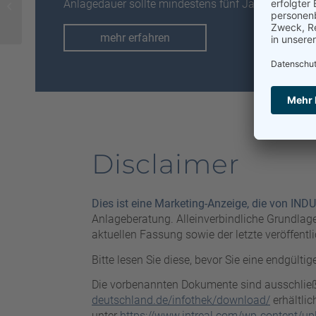
Anlagedauer sollte mindestens fünf Jahre betragen
Mainz
mehr erfahren
Disclaimer
Dies ist eine Marketing-Anzeige, die von IND
Anlageberatung. Alleinverbindliche Grundlage
aktuellen Fassung sowie der letzte veröffe
Bitte lesen Sie diese, bevor Sie eine endgülti
Die vorbenannten Dokumente sind ausschließl
deutschland.de/infothek/download/
erhältli
unter
https://www.intreal.com/wp-content/