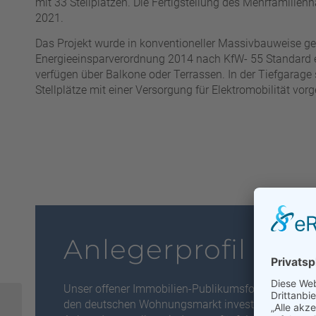
mit 33 Stellplätzen. Die Fertigstellung des Mehrfamilienh
2021.
Das Projekt wurde in konventioneller Massivbauweise g
Energieeinsparverordnung 2014 nach KfW- 55 Standard e
verfügen über Balkone oder Terrassen. In der Tiefgarage
Stellplätze mit einer Versorgung für Elektromobilität vor
Anlegerprofil
Unser offener Immobilien-Publikumsfonds ist für An
den deutschen Wohnungsmarkt investieren möchte