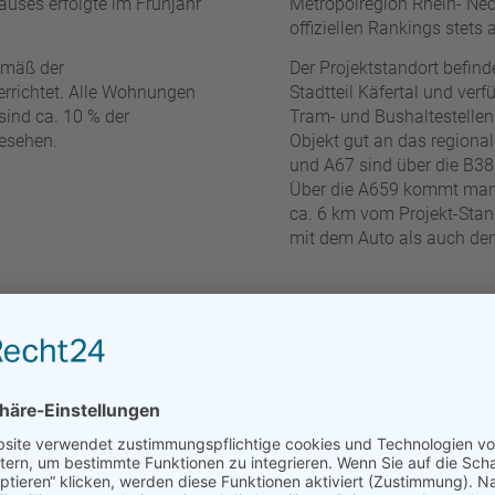
auses erfolgte im Frühjahr
Metropolregion Rhein- Nec
offiziellen Rankings stets 
emäß der
Der Projektstandort befin
rrichtet. Alle Wohnungen
Stadtteil Käfertal und verf
 sind ca. 10 % der
Tram- und Bushaltestellen
gesehen.
Objekt gut an das regiona
und A67 sind über die B3
Über die A659 kommt man 
ca. 6 km vom Projekt-Stand
mit dem Auto als auch de
Nachhalt
leger geeignet, die in
Wie nachhaltig eine Immo
n. Die geplante
genau – und behalten es 