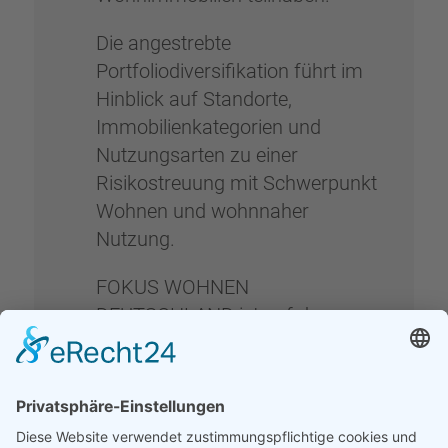
Die angestrebte
Portfoliodiversifikation führt im
Hinblick auf Standorte,
Immobilienkategorien und
Nutzungsarten zu einer
Risikostreuung mit Schwerpunkt
Wohnen und wohnnaher
Nutzung.
FOKUS WOHNEN
DEUTSCHLAND ist auf den
Wohnsektor ausgerichtet. Der
Wohnimmobilienmarkt ist
aktuell geprägt von in der Regel
stabilen Erträgen bei meist