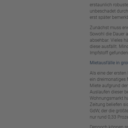
erstaunlich robust
unbeschadet durch 
erst später bemer
Zunächst muss erwä
Sowohl die Dauer a
absehbar. Vieles h
diese ausfällt. Min
Impfstoff gefunden 
Mietausfälle in gr
Als eine der erste
ein dreimonatiges 
Miete aufgrund der
Auslaufen dieser b
Wohnungsmarkt hatt
Zeitung beliefen s
GdW, der die größt
nur rund 0,33 Proz
Dennoch können sp