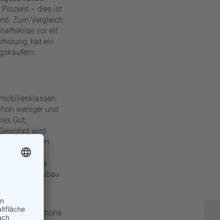
Prozent – dies ist
and. Zum Vergleich:
aftskrise vor elf
rholung, hat ein
ngskäufern.
mobilienklassen:
schon weniger und
res Gut,
 Gewohnt wird
einer gesunden
 das Angebot
erwarten, dass
, dass der Neubau
hesten bei
ilweise sehr hohe