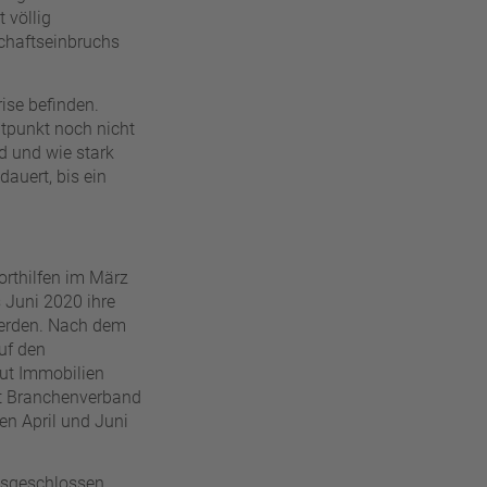
 völlig
schaftseinbruchs
ise befinden.
itpunkt noch nicht
d und wie stark
dauert, bis ein
orthilfen im März
 Juni 2020 ihre
werden. Nach dem
uf den
aut Immobilien
ut Branchenverband
en April und Juni
usgeschlossen