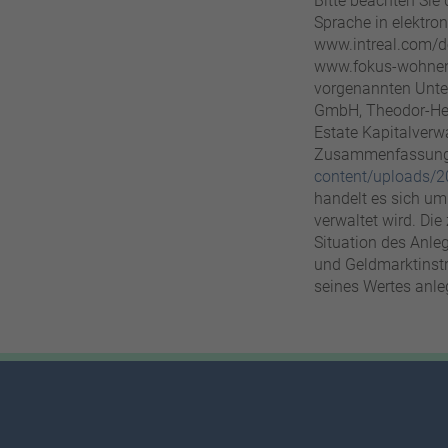
Bitte beachten Sie 
Sprache in elektro
www.intreal.com/d
www.fokus-wohnen-
vorgenannten Unter
GmbH, Theodor-Heus
Estate Kapitalverw
Zusammenfassung d
content/uploads/2
handelt es sich um
verwaltet wird. Die
Situation des Anle
und Geldmarktinst
seines Wertes anle