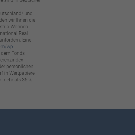
se sind in deutscher
eutschland/ und
en wir Ihnen die
ustria Wohnen
national Real
anfordern. Eine
com/wp-
i dem Fonds
ferenzindex
der persönlichen
rf in Wertpapiere
r mehr als 35 %