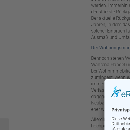
werden. Immerhin s
der stärkste Rückg
Der aktuelle Rückga
Jahren, in dem das
solcher Einbruch l
Ausmaß und Umfang
Der Wohnungsmarkt
Dennoch stehen Wo
Während Handel und
bei Wohnimmobilien
zumindest, wenn e
immer. Außerdem i
Verfassung. Die Na
dagegen knapp. Dar
Neubauprojekte sic
eher weniger zu e
Allerdings ist nic
hochpreisigen Eig