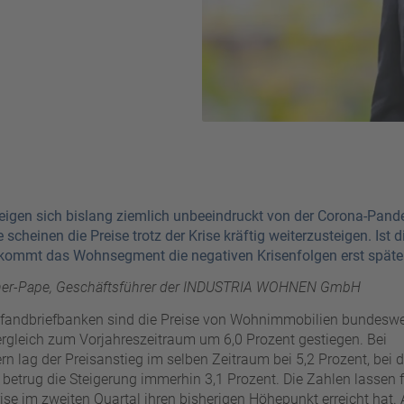
gen sich bislang ziemlich unbeeindruckt von der Corona-Pande
scheinen die Preise trotz der Krise kräftig weiterzusteigen. Ist 
ekommt das Wohnsegment die negativen Krisenfolgen erst späte
ner-Pape, Geschäftsführer der INDUSTRIA WOHNEN GmbH
Pfandbriefbanken sind die Preise von Wohnimmobilien bundeswe
rgleich zum Vorjahreszeitraum um 6,0 Prozent gestiegen. Bei
n lag der Preisanstieg im selben Zeitraum bei 5,2 Prozent, bei 
betrug die Steigerung immerhin 3,1 Prozent. Die Zahlen lassen f
ise im zweiten Quartal ihren bisherigen Höhepunkt erreicht hat. 