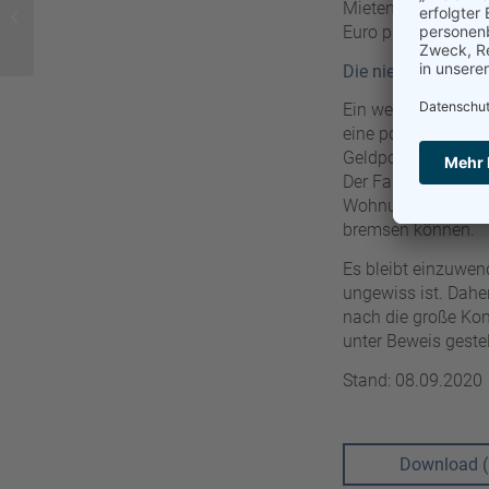
Wohnen zwischen
Mieten aufgerufen 
Adidas und Puma
Euro pro Quadratme
Die niedrigen Zins
Ein weiterer stabil
eine potenzielle Zi
Geldpolitik noch e
Der Faktor Zinsen 
Wohnungspreise übe
bremsen können.
Es bleibt einzuwend
ungewiss ist. Dahe
nach die große Kon
unter Beweis gestel
Stand: 08.09.2020
Download 