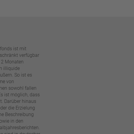
fonds ist mit
eschränkt verfügbar
 12 Monaten
 illiquide
ßern. So ist es
hme von
nen sowohl fallen
Es ist möglich, dass
t. Darüber hinaus
er die Erzielung
che Beschreibung
owie in den
albjahresberichten.