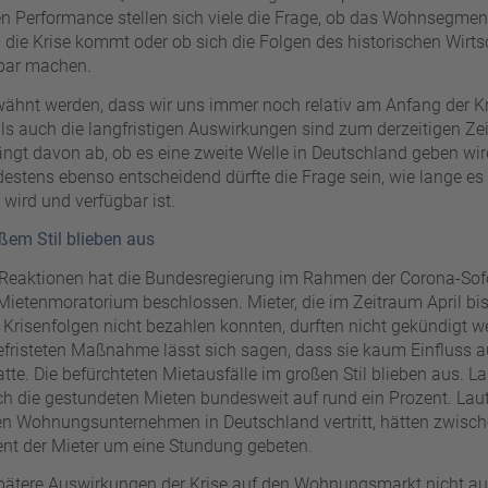
en Performance stellen sich viele die Frage, ob das Wohnsegment
die Krise kommt oder ob sich die Folgen des historischen Wirt
kbar machen.
hnt werden, dass wir uns immer noch relativ am Anfang der Kr
ls auch die langfristigen Auswirkungen sind zum derzeitigen Ze
ängt davon ab, ob es eine zweite Welle in Deutschland geben wir
destens ebenso entscheidend dürfte die Frage sein, wie lange es 
wird und verfügbar ist.
oßem Stil blieben aus
n Reaktionen hat die Bundesregierung im Rahmen der Corona-Sof
Mietenmoratorium beschlossen. Mieter, die im Zeitraum April bis
 Krisenfolgen nicht bezahlen konnten, durften nicht gekündigt 
efristeten Maßnahme lässt sich sagen, dass sie kaum Einfluss a
e. Die befürchteten Mietausfälle im großen Stil blieben aus. L
ich die gestundeten Mieten bundesweit auf rund ein Prozent. La
en Wohnungsunternehmen in Deutschland vertritt, hätten zwisch
ent der Mieter um eine Stundung gebeten.
ätere Auswirkungen der Krise auf den Wohnungsmarkt nicht a