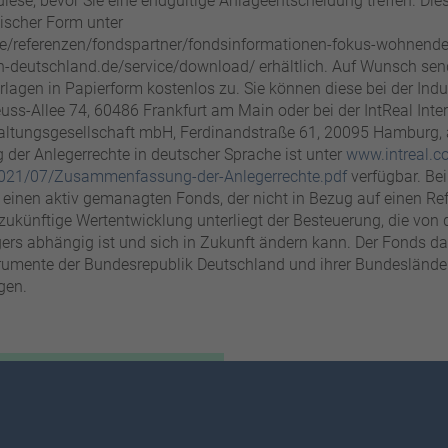
diese, bevor Sie eine endgültige Anlageentscheidung treffen. Die
nischer Form unter
e/referenzen/fondspartner/fondsinformationen-fokus-wohnend
deutschland.de/service/download/ erhältlich. Auf Wunsch send
lagen in Papierform kostenlos zu. Sie können diese bei der Ind
s-Allee 74, 60486 Frankfurt am Main oder bei der IntReal Inter
altungsgesellschaft mbH, Ferdinandstraße 61, 20095 Hamburg, 
er Anlegerrechte in deutscher Sprache ist unter
www.intreal.
021/07/Zusammenfassung-der-Anlegerrechte.pdf
verfügbar. Be
 einen aktiv gemanagten Fonds, der nicht in Bezug auf einen Re
 zukünftige Wertentwicklung unterliegt der Besteuerung, die von 
gers abhängig ist und sich in Zukunft ändern kann. Der Fonds da
rumente der Bundesrepublik Deutschland und ihrer Bundeslände
gen.