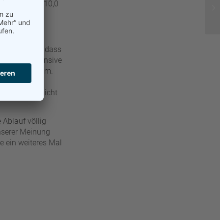
chen 6,0 und 10,0
t werden.
 dazu geführt, dass
 ohnehin expansive
ankaufprogramm.
auf die
eisanstieg nicht
 Ablauf völlig
nserer Meinung
e ein weiteres Mal