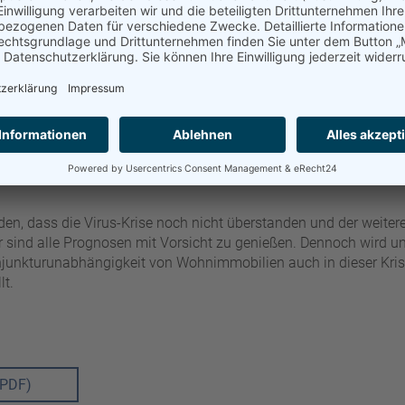
werden. Das niedrige und mittlere Segment mit Mieten von zwis
ter und Monat kalt kann jedoch als sehr krisensicher eingestuf
en schlagen alle anderen Einflüsse auf den Wohnungsmarkt
isierender Faktor sind die niedrigen Zinsen. Die Corona-Krise hat
nswende endgültig in ferne Zukunft gerückt ist. Die EZB hat ihre
inmal verstärkt – – Stichwort 750-Milliarden-Pandemie-Notfall
hat in der Vergangenheit immer alle anderen negativen Einflüsse 
rlagert. Deswegen hat auch die COVID-19-Krise den weiteren Pr
en, dass die Virus-Krise noch nicht überstanden und der weitere
r sind alle Prognosen mit Vorsicht zu genießen. Dennoch wird u
junkturunabhängigkeit von Wohnimmobilien auch in dieser Kris
lt.
(PDF)