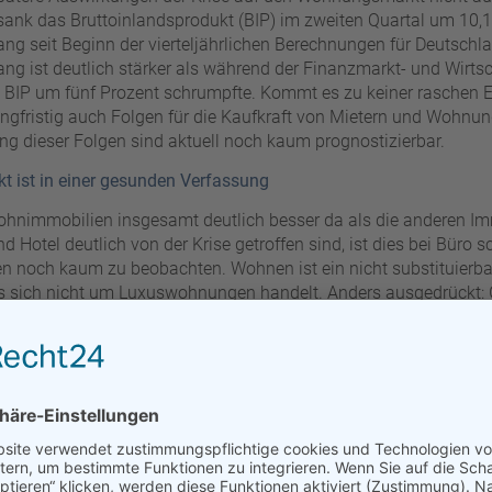
ank das Bruttoinlandsprodukt (BIP) im zweiten Quartal um 10,1 
ang seit Beginn der vierteljährlichen Berechnungen für Deutschl
ng ist deutlich stärker als während der Finanzmarkt- und Wirtsch
 BIP um fünf Prozent schrumpfte. Kommt es zu keiner raschen E
angfristig auch Folgen für die Kaufkraft von Mietern und Wohnu
 dieser Folgen sind aktuell noch kaum prognostizierbar.
 ist in einer gesunden Verfassung
hnimmobilien insgesamt deutlich besser da als die anderen Im
 Hotel deutlich von der Krise getroffen sind, ist dies bei Büro 
 noch kaum zu beobachten. Wohnen ist ein nicht substituierba
s sich nicht um Luxuswohnungen handelt. Anders ausgedrückt:
st der Wohnungsmarkt in Bezug auf Angebot und Nachfrage in 
chfrage nach Wohnraum – vor allem in den Städten – ist hoch,
an hat sich auch in der Krise nichts geändert. Es ist zudem zu 
h in der kommenden Zeit teilweise verzögern werden. Das heißt
iner Entspannung auf den Wohnungsmärkten beitragen wird.
ht das gesamte Wohnsegment immun: Preisrisiken existieren am e
entumswohnungen sowie im Sektor Mikrowohnen, in dem auch te