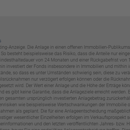
s
eting-Anzeige. Die Anlage in einen offenen Immobilien-Publikums
So besteht beispielsweise das Risiko, dass die Anteile nur eing
 Mindesthaltedauer von 24 Monaten und einer Rückgabefrist von
hin investiert der Fonds insbesondere in Immobilien und mithin in
de, so dass es unter Umständen schwierig sein, diese zu veräu
eilsrücknahmen nur verzögert erfolgen können oder die Rückna
esetzt wird. Der Wert einer Anlage und die Höhe der Erträge kön
nd es gibt keine Garantie, dass die Anlageziele erreicht werden. 
den gesamten ursprünglich investierten Anlagebetrag zurückerhäl
nrisiken wie beispielsweise Wertschwankungen der Immobilie od
nahmen als geplant. Die für eine Anlageentscheidung maßgebli
nstiger wesentlicher Einzelheiten erfolgen im Verkaufsprospekt s
erinformationen und den letzten veröffentlichten Jahres- bzw. H